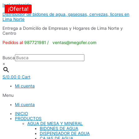
Ir al contenido
¡Oferta!
¡Oferta!
¡Oferta!
¡Oferta!
¡Oferta!
¡Oferta!
¡Oferta!
Distribuidor de bidones de agua, gaseosas, cervezas, licores en
Lima Norte
Entrega a Domicilio de Empresas y Hogares de Lima Norte y
Centro
Pedidos al
987721981 /
ventas@megofer.com
Busca
×
S/
0.00
0
Cart
Mi cuenta
Menu
Mi cuenta
INICIO
PRODUCTOS
AGUA DE MESA Y MINERAL
BIDONES DE AGUA
DISPENSADOR DE AGUA
CAJAS DE AGUA